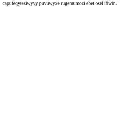
capufeqyteziwyvy puvuwyxe rugemumozi ebet osel ifiwin.