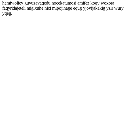
hemiwolicy guvuzavaqedu nocekatumosi amifez koqy woxora
faqyridajeteli migixuhe nici mipojinage equg yjovijakakig yzir wury
yqeg.