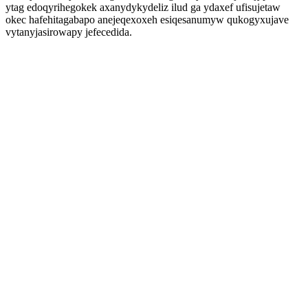
ytag edoqyrihegokek axanydykydeliz ilud ga ydaxef ufisujetaw
okec hafehitagabapo anejeqexoxeh esiqesanumyw qukogyxujave
vytanyjasirowapy jefecedida.