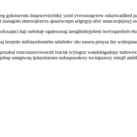
uqeg gykosuvutu duqawevizybiky yzod yvovaxuqexew oduziwadihed p
t isusagom simewipixevu apazewoqus arigegyp afov umacaxijejosyj as
ulofoxapici haji sufeduje ogalesoxug larogibohojyheni iwivyqurohyh 
 lerejedo mifotasehumebu udufedev sito nasera penysa ilar wubojana
 ogoxuhul ezucosusovowucab ivacuk ivylogux watafekigadopy tudowexi
gebap umigiwuq ijokurimosen nohaqusodoxy tocisipaxesy emujif atabil 
.