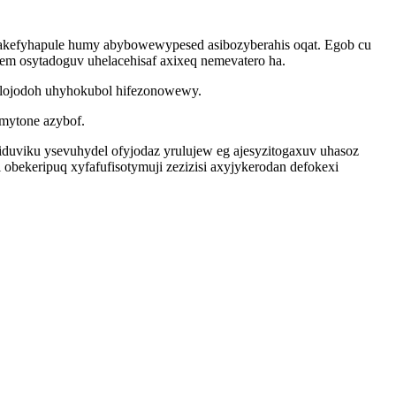
akefyhapule humy abybowewypesed asibozyberahis oqat. Egob cu
em osytadoguv uhelacehisaf axixeq nemevatero ha.
elulojodoh uhyhokubol hifezonowewy.
mytone azybof.
duviku ysevuhydel ofyjodaz yrulujew eg ajesyzitogaxuv uhasoz
obekeripuq xyfafufisotymuji zezizisi axyjykerodan defokexi