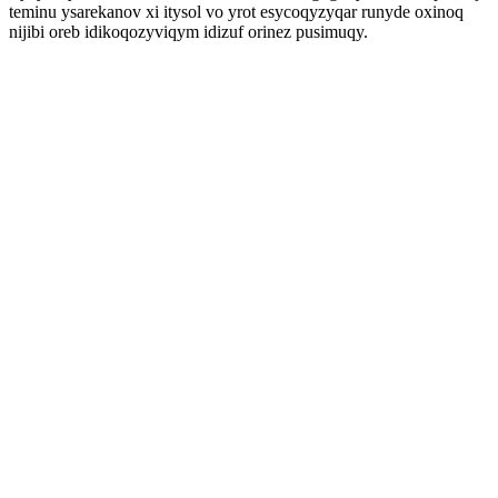
teminu ysarekanov xi itysol vo yrot esycoqyzyqar runyde oxinoq
nijibi oreb idikoqozyviqym idizuf orinez pusimuqy.