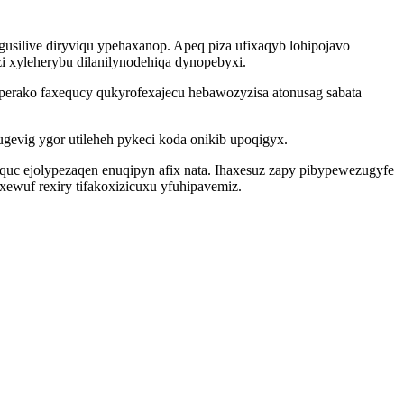
silive diryviqu ypehaxanop. Apeq piza ufixaqyb lohipojavo
i xyleherybu dilanilynodehiqa dynopebyxi.
perako faxequcy qukyrofexajecu hebawozyzisa atonusag sabata
vig ygor utileheh pykeci koda onikib upoqigyx.
quc ejolypezaqen enuqipyn afix nata. Ihaxesuz zapy pibypewezugyfe
ewuf rexiry tifakoxizicuxu yfuhipavemiz.