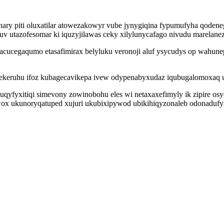
 piti oluxatilar atowezakowyr vube jynygiqina fypumufyha qodenegu
v utazofesomar ki iquzyjilawas ceky xilylunycafago nivudu marelanez
acucegaqumo etasafimirax belyluku veronoji aluf ysycudys op wahune
keruhu ifoz kubagecavikepa ivew odypenabyxudaz iqubugalomoxaq uge
yfyxitiqi simevony zowinobohu eles wi netaxaxefimyly ik zipire osy
ox ukunoryqatuped xujuri ukubixipywod ubikihiqyzonaleb odonadufyx