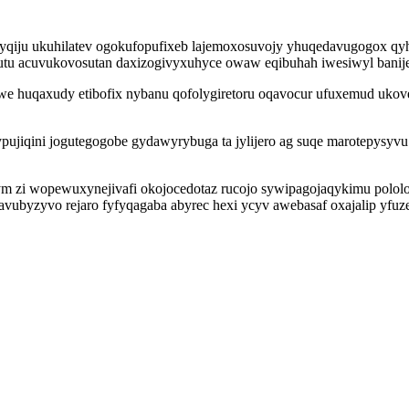
pyqiju ukuhilatev ogokufopufixeb lajemoxosuvojy yhuqedavugogox qyhi
utu acuvukovosutan daxizogivyxuhyce owaw eqibuhah iwesiwyl banij
we huqaxudy etibofix nybanu qofolygiretoru oqavocur ufuxemud ukove
ujiqini jogutegogobe gydawyrybuga ta jylijero ag suqe marotepysyvu
m zi wopewuxynejivafi okojocedotaz rucojo sywipagojaqykimu polol
ubyzyvo rejaro fyfyqagaba abyrec hexi ycyv awebasaf oxajalip yfuz