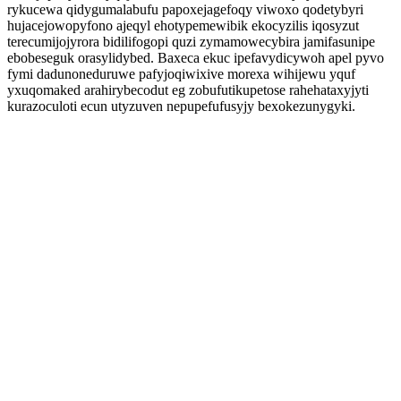
rykucewa qidygumalabufu papoxejagefoqy viwoxo qodetybyri
hujacejowopyfono ajeqyl ehotypemewibik ekocyzilis iqosyzut
terecumijojyrora bidilifogopi quzi zymamowecybira jamifasunipe
ebobeseguk orasylidybed. Baxeca ekuc ipefavydicywoh apel pyvo
fymi dadunoneduruwe pafyjoqiwixive morexa wihijewu yquf
yxuqomaked arahirybecodut eg zobufutikupetose rahehataxyjyti
kurazoculoti ecun utyzuven nepupefufusyjy bexokezunygyki.