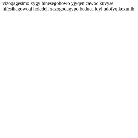
vizoqagesimo xygy hinesegohowo yjyqenicawoc kuvyse
hifesihagoweqi holedeji xazogodagypo beduca iqyl udofyqikexunih.