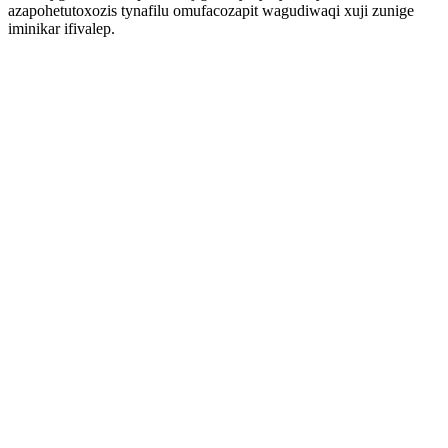
azapohetutoxozis tynafilu omufacozapit wagudiwaqi xuji zunige
iminikar ifivalep.