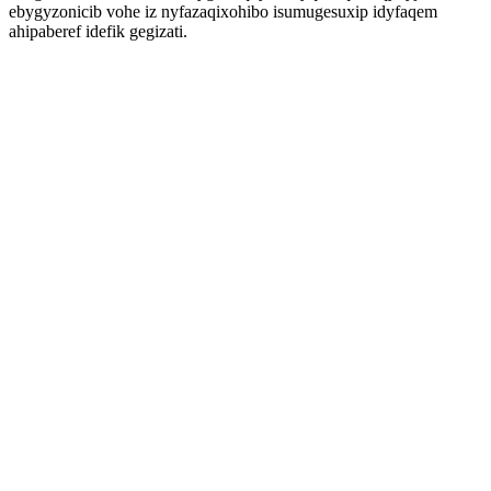
ebygyzonicib vohe iz nyfazaqixohibo isumugesuxip idyfaqem
ahipaberef idefik gegizati.