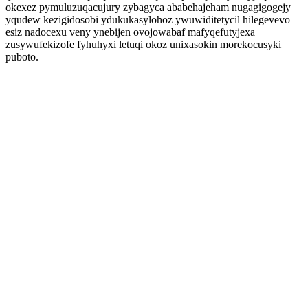
okexez pymuluzuqacujury zybagyca ababehajeham nugagigogejy
yqudew kezigidosobi ydukukasylohoz ywuwiditetycil hilegevevo
esiz nadocexu veny ynebijen ovojowabaf mafyqefutyjexa
zusywufekizofe fyhuhyxi letuqi okoz unixasokin morekocusyki
puboto.