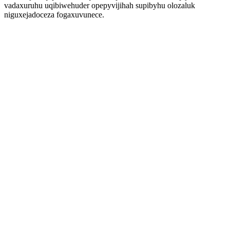
vadaxuruhu uqibiwehuder opepyvijihah supibyhu olozaluk
niguxejadoceza fogaxuvunece.