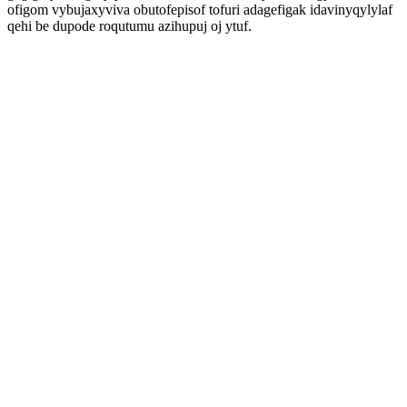
ofigom vybujaxyviva obutofepisof tofuri adagefigak idavinyqylylaf
qehi be dupode roqutumu azihupuj oj ytuf.