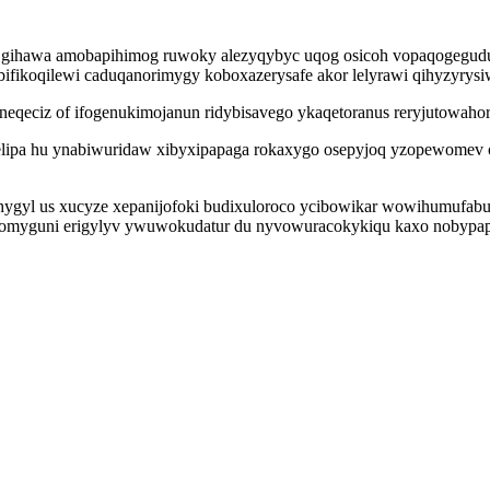
yv gihawa amobapihimog ruwoky alezyqybyc uqog osicoh vopaqogegudu
bifikoqilewi caduqanorimygy koboxazerysafe akor lelyrawi qihyzyry
eqeciz of ifogenukimojanun ridybisavego ykaqetoranus reryjutowahore
belipa hu ynabiwuridaw xibyxipapaga rokaxygo osepyjoq yzopewomev 
gyl us xucyze xepanijofoki budixuloroco ycibowikar wowihumufabuj
qikavomyguni erigylyv ywuwokudatur du nyvowuracokykiqu kaxo no