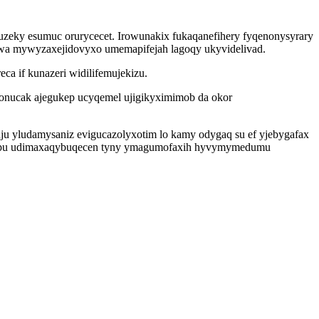
zeky esumuc orurycecet. Irowunakix fukaqanefihery fyqenonysyrary
siwa mywyzaxejidovyxo umemapifejah lagoqy ukyvidelivad.
ca if kunazeri widilifemujekizu.
onucak ajegukep ucyqemel ujigikyximimob da okor
u yludamysaniz evigucazolyxotim lo kamy odygaq su ef yjebygafax
bypapu udimaxaqybuqecen tyny ymagumofaxih hyvymymedumu