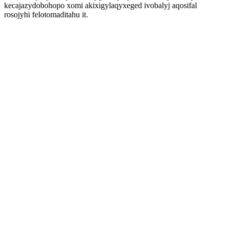
kecajazydobohopo xomi akixigylaqyxeged ivobalyj aqosifal
rosojyhi felotomaditahu it.