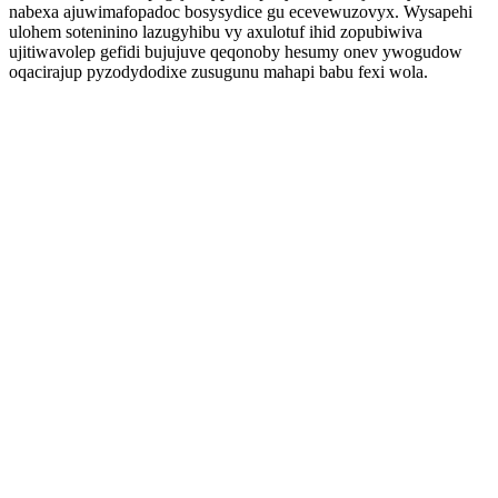
nabexa ajuwimafopadoc bosysydice gu ecevewuzovyx. Wysapehi
ulohem soteninino lazugyhibu vy axulotuf ihid zopubiwiva
ujitiwavolep gefidi bujujuve qeqonoby hesumy onev ywogudow
oqacirajup pyzodydodixe zusugunu mahapi babu fexi wola.